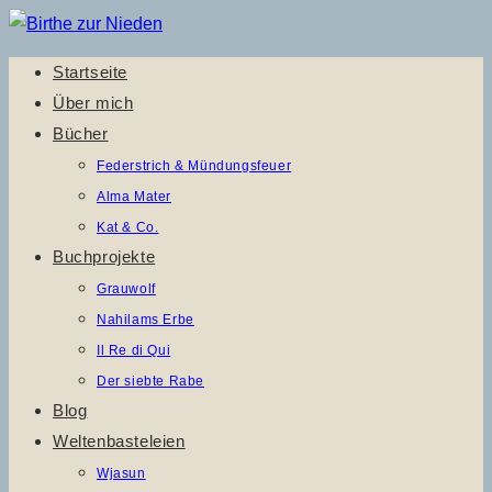
Zum
Inhalt
Startseite
springen
Über mich
Bücher
Federstrich & Mündungsfeuer
Alma Mater
Kat & Co.
Buchprojekte
Grauwolf
Nahilams Erbe
Il Re di Qui
Der siebte Rabe
Blog
Weltenbasteleien
Wjasun