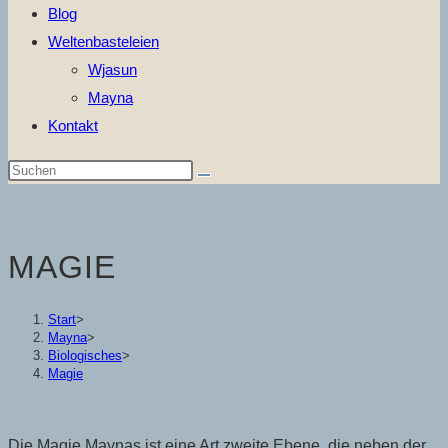
Blog
Weltenbasteleien
Wjasun
Mayna
Kontakt
Diese
Website
durchsuchen
MAGIE
Start
>
Mayna
>
Biologisches
>
Magie
Die Magie Maynas ist eine Art zweite Ebene, die neben der