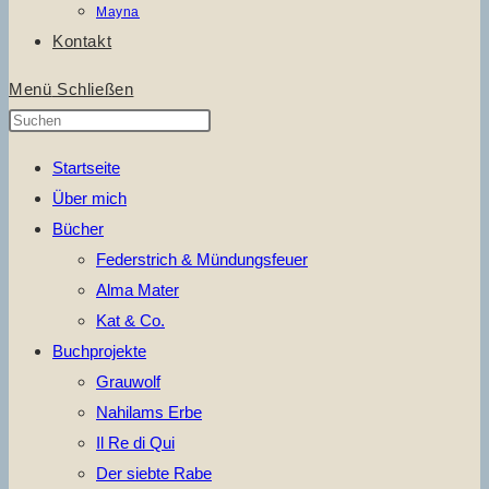
Mayna
Kontakt
Menü
Schließen
Press
Escape
Startseite
to
Über mich
close
Bücher
the
Federstrich & Mündungsfeuer
search
Alma Mater
panel.
Kat & Co.
Buchprojekte
Grauwolf
Nahilams Erbe
Il Re di Qui
Der siebte Rabe