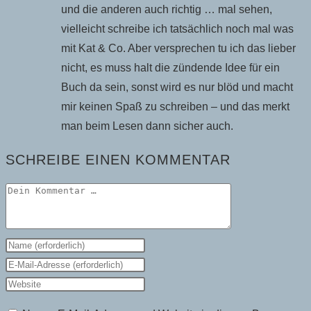
und die anderen auch richtig … mal sehen,
vielleicht schreibe ich tatsächlich noch mal was
mit Kat & Co. Aber versprechen tu ich das lieber
nicht, es muss halt die zündende Idee für ein
Buch da sein, sonst wird es nur blöd und macht
mir keinen Spaß zu schreiben – und das merkt
man beim Lesen dann sicher auch.
SCHREIBE EINEN KOMMENTAR
Kommentar
Gib
deinen
Gib
Namen
deine
Gib
oder
E-
deine