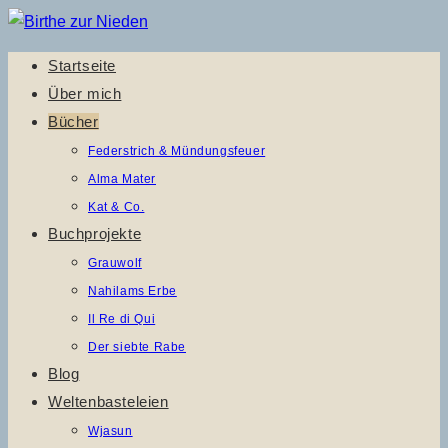
Zum
Inhalt
Startseite
springen
Über mich
Bücher
Federstrich & Mündungsfeuer
Alma Mater
Kat & Co.
Buchprojekte
Grauwolf
Nahilams Erbe
Il Re di Qui
Der siebte Rabe
Blog
Weltenbasteleien
Wjasun