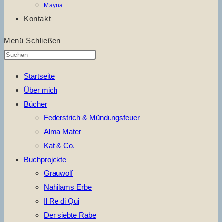
Mayna
Kontakt
Menü
Schließen
Press
Escape
Startseite
to
Über mich
close
Bücher
the
Federstrich & Mündungsfeuer
search
Alma Mater
panel.
Kat & Co.
Buchprojekte
Grauwolf
Nahilams Erbe
Il Re di Qui
Der siebte Rabe