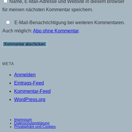
Name, E-Mail-Adresse und Website in diesem Browser
Benutzernamen
Mail-
Website-
für meinen nächsten Kommentar speichern.
zum
Adresse
URL
Kommentieren
zum
ein
E-Mail-Benachrichtigung bei weiteren Kommentaren.
ein
Kommentieren
(optional)
Auch möglich:
Abo ohne Kommentar
.
ein
META
Anmelden
Eintrags-Feed
Kommentar-Feed
WordPress.org
Impressum
Datenschutzerklärung
Privatsphäre und Cookies