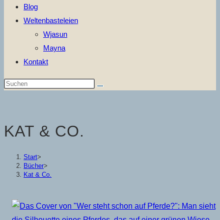
Blog
Weltenbasteleien
Wjasun
Mayna
Kontakt
Diese
Website
durchsuchen
KAT & CO.
Start
>
Bücher
>
Kat & Co.