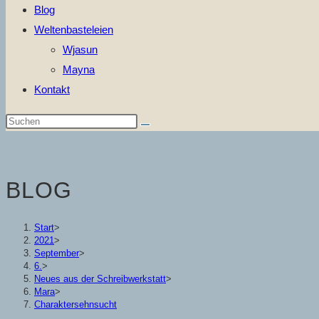
Blog
Weltenbasteleien
Wjasun
Mayna
Kontakt
Diese
Website
durchsuchen
BLOG
Start
>
2021
>
September
>
6.
>
Neues aus der Schreibwerkstatt
>
Mara
>
Charaktersehnsucht