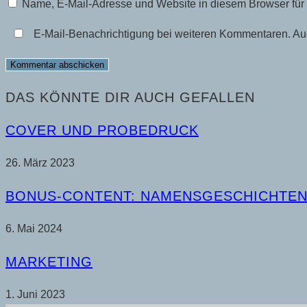
Name, E-Mail-Adresse und Website in diesem Browser fü
Benutzernamen
Mail-
Website-
zum
Adresse
URL
E-Mail-Benachrichtigung bei weiteren Kommentaren. Au
Kommentieren
zum
ein
ein
Kommentieren
(optional)
ein
DAS KÖNNTE DIR AUCH GEFALLEN
COVER UND PROBEDRUCK
26. März 2023
BONUS-CONTENT: NAMENSGESCHICHTE
6. Mai 2024
MARKETING
1. Juni 2023