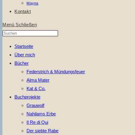
Mayna
Kontakt
Menü
Schließen
Press
Escape
Startseite
to
Über mich
close
Bücher
the
Federstrich & Mündungsfeuer
search
Alma Mater
panel.
Kat & Co.
Buchprojekte
Grauwolf
Nahilams Erbe
Il Re di Qui
Der siebte Rabe