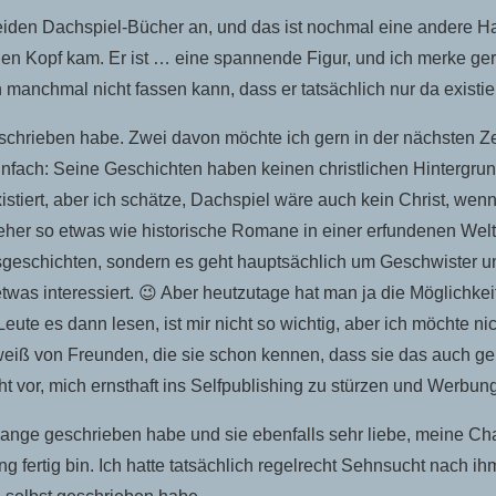
 beiden Dachspiel-Bücher an, und das ist nochmal eine andere 
en Kopf kam. Er ist … eine spannende Figur, und ich merke gera
 manchmal nicht fassen kann, dass er tatsächlich nur da existier
schrieben habe. Zwei davon möchte ich gern in der nächsten Ze
fach: Seine Geschichten haben keinen christlichen Hintergrund
tiert, aber ich schätze, Dachspiel wäre auch kein Christ, wenn
 eher so etwas wie historische Romane in einer erfundenen Welt
eschichten, sondern es geht hauptsächlich um Geschwister und 
etwas interessiert. 😉 Aber heutzutage hat man ja die Möglichke
ute es dann lesen, ist mir nicht so wichtig, aber ich möchte ni
eiß von Freunden, die sie schon kennen, dass sie das auch gern
 vor, mich ernsthaft ins Selfpublishing zu stürzen und Werbung
o lange geschrieben habe und sie ebenfalls sehr liebe, meine C
 fertig bin. Ich hatte tatsächlich regelrecht Sehnsucht nach i