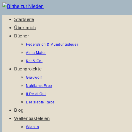
Zum
Inhalt
Startseite
springen
Über mich
Bücher
Federstrich & Mündungsfeuer
Alma Mater
Kat & Co.
Buchprojekte
Grauwolf
Nahilams Erbe
Il Re di Qui
Der siebte Rabe
Blog
Weltenbasteleien
Wjasun