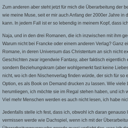
Zum anderen aber steht jetzt für mich die Überarbeitung der
wie meine Muse, seit er mir auch Anfang der 2000er Jahre in d
kann. In jedem Fall ist er so lebendig in meinem Kopf, dass ich
Naja, und in den drei Romanen, die ich inzwischen mit ihm ge
Warum nicht bei Francke oder einem anderen Verlag? Ganz ein
Romane, in deren Universum das Christentum an sich nicht exis
Geschichten zwar irgendwie Fantasy, aber faktisch eigentlich
sondern Beziehungskram (aber wohlgemerkt fast keine Liebesg
nicht, wo ich den Nischenverlag finden würde, der sich für so 
Option, es als Book on Demand drucken zu lassen. Wie viele Le
herumliegen, ich möchte sie im Regal stehen haben, und ich w
Viel mehr Menschen werden es auch nicht lesen, ich habe nicht
Jedenfalls stelle ich fest, dass ich, obwohl ich daran genaus
vermissen werde wie Dachspiel, wenn ich mit der Überarbeitung