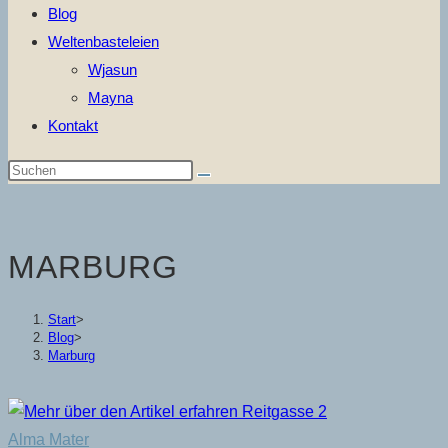
Blog
Weltenbasteleien
Wjasun
Mayna
Kontakt
Diese
Website
durchsuchen
MARBURG
Start
>
Blog
>
Marburg
Alma Mater