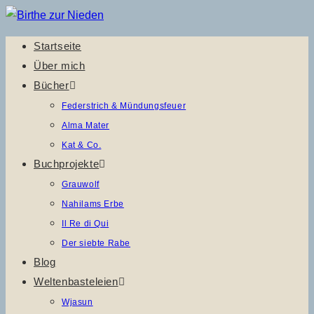
Zum
Inhalt
Startseite
springen
Über mich
Bücher
Federstrich & Mündungsfeuer
Alma Mater
Kat & Co.
Buchprojekte
Grauwolf
Nahilams Erbe
Il Re di Qui
Der siebte Rabe
Blog
Weltenbasteleien
Wjasun