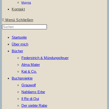
Mayna
Kontakt
Menü
Schließen
Press
Escape
Startseite
to
Über mich
close
Bücher
the
Federstrich & Mündungsfeuer
search
Alma Mater
panel.
Kat & Co.
Buchprojekte
Grauwolf
Nahilams Erbe
Il Re di Qui
Der siebte Rabe