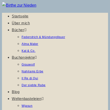
Zum
Inhalt
Startseite
springen
Über mich
Bücher
Federstrich & Mündungsfeuer
Alma Mater
Kat & Co.
Buchprojekte
Grauwolf
Nahilams Erbe
Il Re di Qui
Der siebte Rabe
Blog
Weltenbasteleien
Wjasun