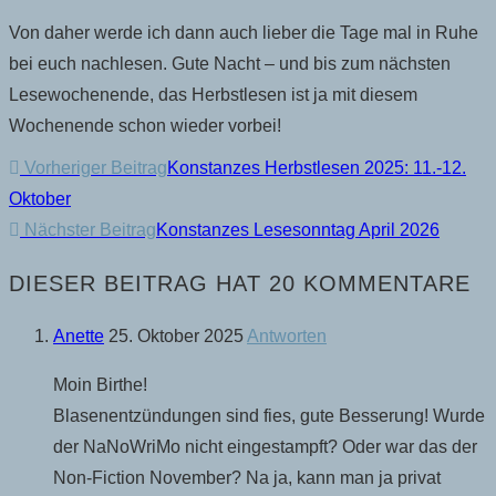
Von daher werde ich dann auch lieber die Tage mal in Ruhe
bei euch nachlesen. Gute Nacht – und bis zum nächsten
Lesewochenende, das Herbstlesen ist ja mit diesem
Wochenende schon wieder vorbei!
WEITERE
Vorheriger Beitrag
Konstanzes Herbstlesen 2025: 11.-12.
Oktober
ARTIKEL
Nächster Beitrag
Konstanzes Lesesonntag April 2026
ANSEHEN
DIESER BEITRAG HAT 20 KOMMENTARE
Anette
25. Oktober 2025
Antworten
Moin Birthe!
Blasenentzündungen sind fies, gute Besserung! Wurde
der NaNoWriMo nicht eingestampft? Oder war das der
Non-Fiction November? Na ja, kann man ja privat