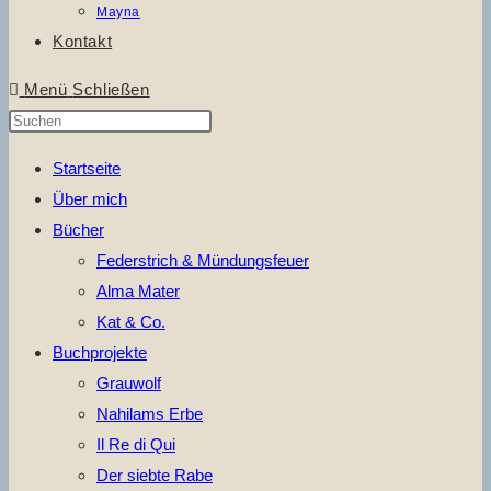
Mayna
Kontakt
Menü
Schließen
Press
Escape
Startseite
to
Über mich
close
Bücher
the
Federstrich & Mündungsfeuer
search
Alma Mater
panel.
Kat & Co.
Buchprojekte
Grauwolf
Nahilams Erbe
Il Re di Qui
Der siebte Rabe