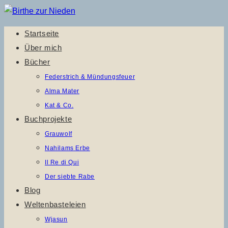
Zum
Inhalt
Startseite
springen
Über mich
Bücher
Federstrich & Mündungsfeuer
Alma Mater
Kat & Co.
Buchprojekte
Grauwolf
Nahilams Erbe
Il Re di Qui
Der siebte Rabe
Blog
Weltenbasteleien
Wjasun