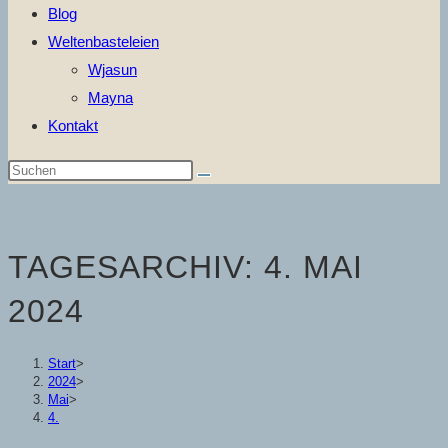
Blog
Weltenbasteleien
Wjasun
Mayna
Kontakt
Diese
Website
durchsuchen
TAGESARCHIV: 4. MAI
2024
Start
>
2024
>
Mai
>
4.