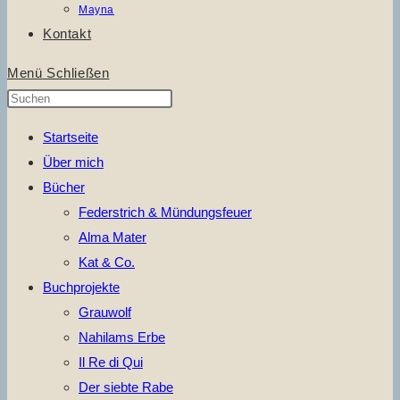
Mayna
Kontakt
Menü
Schließen
Press
Escape
Startseite
to
Über mich
close
Bücher
the
Federstrich & Mündungsfeuer
search
Alma Mater
panel.
Kat & Co.
Buchprojekte
Grauwolf
Nahilams Erbe
Il Re di Qui
Der siebte Rabe