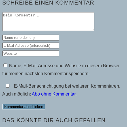
SCHREIBE EINEN KOMMENTAR
Kommentar
Gib
deinen
Gib
Namen
deine
Gib
oder
E-
deine
Name, E-Mail-Adresse und Website in diesem Browser
Benutzernamen
Mail-
Website-
für meinen nächsten Kommentar speichern.
zum
Adresse
URL
Kommentieren
zum
ein
E-Mail-Benachrichtigung bei weiteren Kommentaren.
ein
Kommentieren
(optional)
Auch möglich:
Abo ohne Kommentar
.
ein
DAS KÖNNTE DIR AUCH GEFALLEN