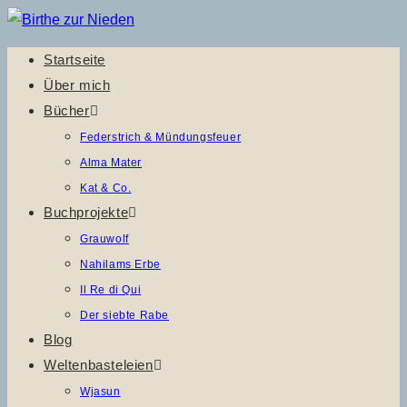
Zum
Inhalt
Startseite
springen
Über mich
Bücher
Federstrich & Mündungsfeuer
Alma Mater
Kat & Co.
Buchprojekte
Grauwolf
Nahilams Erbe
Il Re di Qui
Der siebte Rabe
Blog
Weltenbasteleien
Wjasun