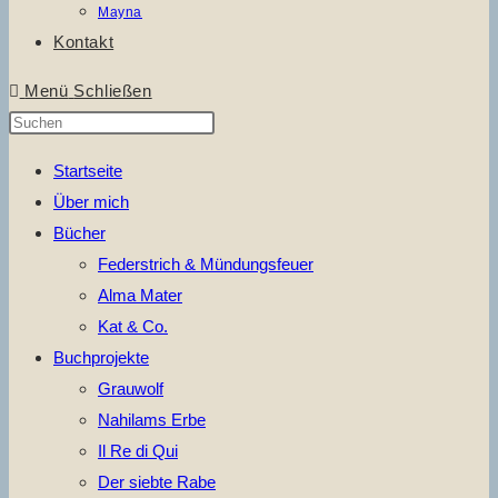
Mayna
Kontakt
Menü
Schließen
Press
Escape
Startseite
to
Über mich
close
Bücher
the
Federstrich & Mündungsfeuer
search
Alma Mater
panel.
Kat & Co.
Buchprojekte
Grauwolf
Nahilams Erbe
Il Re di Qui
Der siebte Rabe