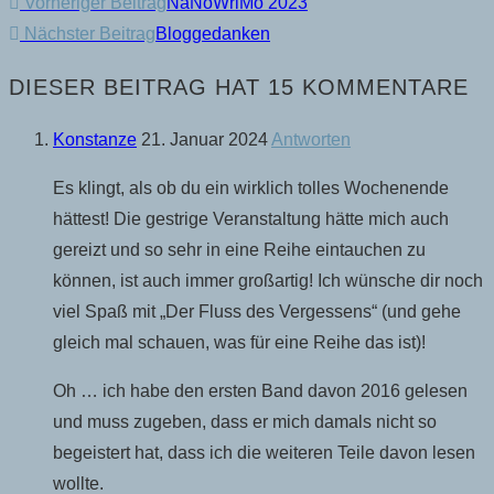
WEITERE
Vorheriger Beitrag
NaNoWriMo 2023
Nächster Beitrag
Bloggedanken
ARTIKEL
ANSEHEN
DIESER BEITRAG HAT 15 KOMMENTARE
Konstanze
21. Januar 2024
Antworten
Es klingt, als ob du ein wirklich tolles Wochenende
hättest! Die gestrige Veranstaltung hätte mich auch
gereizt und so sehr in eine Reihe eintauchen zu
können, ist auch immer großartig! Ich wünsche dir noch
viel Spaß mit „Der Fluss des Vergessens“ (und gehe
gleich mal schauen, was für eine Reihe das ist)!
Oh … ich habe den ersten Band davon 2016 gelesen
und muss zugeben, dass er mich damals nicht so
begeistert hat, dass ich die weiteren Teile davon lesen
wollte.