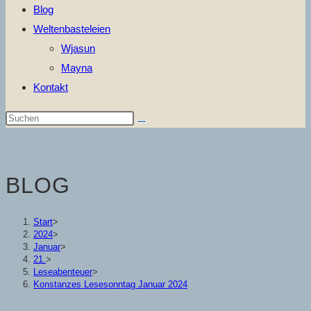
Blog
Weltenbasteleien
Wjasun
Mayna
Kontakt
Diese
Website
durchsuchen
BLOG
Start
>
2024
>
Januar
>
21.
>
Leseabenteuer
>
Konstanzes Lesesonntag Januar 2024