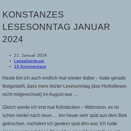
KONSTANZES
LESESONNTAG JANUAR
2024
Beitrag
21. Januar 2024
veröffentlicht:
Beitrags-
Leseabenteuer
Kategorie:
Beitrags-
15 Kommentare
Kommentare:
Heute bin ich auch endlich mal wieder dabei – habe gerade
festgestellt, dass mein letzter Lesesonntag (das Herbstlesen
nicht mitgerechnet) im August war …
Gleich werde ich erst mal frühstücken – Wahnsinn, es ist
schon viertel nach neun … bin heute sehr spät aus dem Bett
gekrochen, nachdem ich gestern spät drin war. Ich hatte